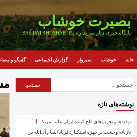
Ski
t
بصیرت خوشاب
conten
پایگاه خبری دیار سربداران BASIRATKHOSHAB.IR
خانه
خوشاب
سبزوار
گزارش اجتماعی
گفتگو و مصاح
مش
جستجو
برای:
نوشته‌های تازه
تهدیدها و تحریم‌های فلج کننده ایران علیه آمریکا
تازیانه وحشت بر چهره استکبار؛ فریاد انتقام آل‌الله در