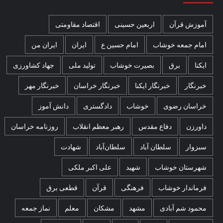
آموزش قرآن
اربعین حسینی
اقتصاد مقاومتی
امام جمعه خوشاب
امام حسین ع
ایران
ایران من
ایکنا
برق
بصیرت خوشاب
تولید ملی
جهاد کشاورزی
خبرنگار
خبرنگار ایکنا
خبرنگار خراسان
خبرنگار مهر
خراسان رضوی
خوشاب
دادگستری
دانش آموز
داورزن
دفاع مقدس
رهبر معظم انقلاب
روزنامه خراسان
سبزوار
سلطان آباد
سلطان‌آباد
شهادت
شهرستان خوشاب
شهید
علی اکبر ملکی
فرماندار خوشاب
فرهنگی
قرآن
قطعی برق
محمود شم آبادی
مشهد
مشکان
معلم
نماز جمعه