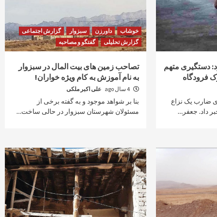
خوشاب
داورزن
سبزوار
گزارش اجتماعی
گزارش تحلیلی
گفتگو و مصاحبه
د: دستگیری متهم
تصاحب زمین های بیت المال در سبزوار
 فرودگاه
به نام آموزش به کام ویژه خواران!
4 سال ago
علی اکبر ملکی
ی ضارب یک نزاع
بنا بر شواهد موجود و به گفته برخی از
ر داد. جعفر…
مسئولان شهرستان سبزوار در حالی ساخت…