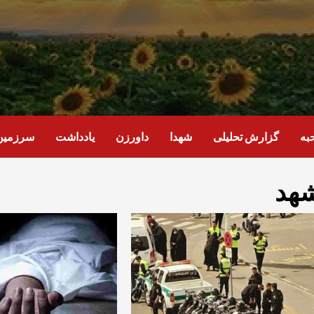
به
گزارش تحلیلی
شهدا
داورزن
یادداشت
سرزمین 
هد