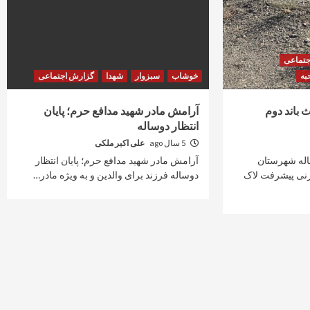
جتماعی
به
خوشاب
سبزوار
شهدا
گزارش اجتماعی
 باند دوم
آرامش مادر شهید مدافع حرم؛ پایان
انتظار دوساله
5 سال ago
علی اکبر ملکی
ی وضعیت پروژه 13ساله شهرستان
آرامش مادر شهید مدافع حرم؛ پایان انتظار
 زنی پیشرفت لاک
دوساله فرزند برای والدین و به ویژه مادر…