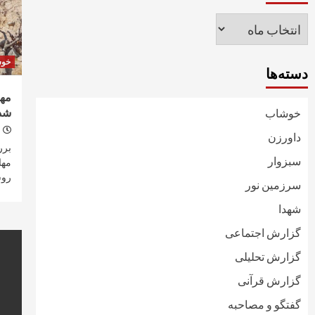
بایگانی‌ها
خو
دسته‌ها
مها
شدن
خوشاب
داورزن
سبزوار
مها
روس
سرزمین نور
شهدا
گزارش اجتماعی
گزارش تحلیلی
گزارش قرآنی
گفتگو و مصاحبه