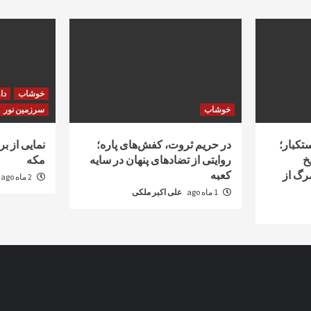
خوشاب
دا
خوشاب
سرزمین نور
تکبار؛
در حریم ثروت، کفش‌های پاره؛
نمایی از ب
یخ
روایتی از تضادهای پنهان در سایه
مکه
رگ از
کعبه
2 ماه ago
1 ماه ago
علی اکبر ملکی