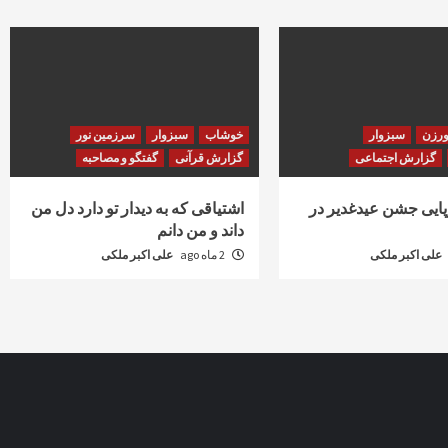
ورزن
سبزوار
خوشاب
سبزوار
سرزمین نور
گزارش اجتماعی
گزارش قرآنی
گفتگو و مصاحبه
رپایی جشن عیدغدیر در
اشتیاقی که به دیدار تو دارد دل من
داند و من دانم
علی اکبر ملکی
2 ماه ago
علی اکبر ملکی