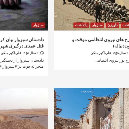
شاب
داورزن
سبزوار
یادداشت
سبزوار
 های نیروی انتظامی موقت و
دادستان سبزوار بیان کر
ن‌دنباله!
قتل عمدی درگیری شهرک
2 سال ago
علی اکبر ملکی
3 سال ago
علی اکبر ملکی
 نور نیروی انتظامی
دادستان سبزوار از دستگیر
منجر به فوت در #سبزوار خب