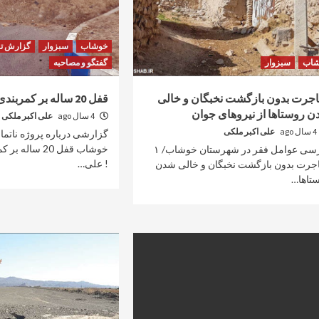
خوشاب
سبزوار
گزارش تح
شاب
سبزوار
گفتگو و مصاحبه
جرت بدون بازگشت نخبگان و خالی
قفل 20 ساله بر کمربندی سلطان آباد !
 روستاها از نیروهای جوان
4 سال ago
علی اکبر ملکی
4 سال ago
علی اکبر ملکی
گزارشی درباره پروژه ناتم
خوشاب قفل 20 سا
بررسی عوامل فقر در شهرستان خوشاب/ ۱
! علی…
جرت بدون بازگشت نخبگان و خالی شدن
تاها…