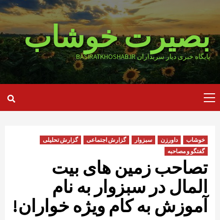
Ski
t
بصیرت خوشاب
conten
پایگاه خبری دیار سربداران BASIRATKHOSHAB.IR
Primary
Menu
خوشاب
داورزن
سبزوار
گزارش اجتماعی
گزارش تحلیلی
گفتگو و مصاحبه
تصاحب زمین های بیت
المال در سبزوار به نام
آموزش به کام ویژه خواران!