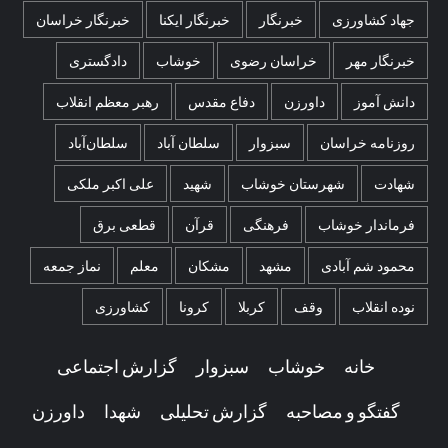
جهاد کشاورزی
خبرنگار
خبرنگار ایکنا
خبرنگار خراسان
خبرنگار مهر
خراسان رضوی
خوشاب
دادگستری
دانش آموز
داورزن
دفاع مقدس
رهبر معظم انقلاب
روزنامه خراسان
سبزوار
سلطان آباد
سلطان‌آباد
شهادت
شهرستان خوشاب
شهید
علی اکبر ملکی
فرماندار خوشاب
فرهنگی
قرآن
قطعی برق
محمود شم آبادی
مشهد
مشکان
معلم
نماز جمعه
نوده انقلاب
وقف
کربلا
کرونا
کشاورزی
خانه
خوشاب
سبزوار
گزارش اجتماعی
گفتگو و مصاحبه
گزارش تحلیلی
شهدا
داورزن