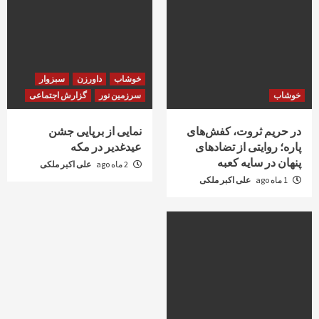
خوشاب
داورزن
سبزوار
خوشاب
سرزمین نور
گزارش اجتماعی
در حریم ثروت، کفش‌های
نمایی از برپایی جشن
پاره؛ روایتی از تضادهای
عیدغدیر در مکه
پنهان در سایه کعبه
2 ماه ago
علی اکبر ملکی
1 ماه ago
علی اکبر ملکی