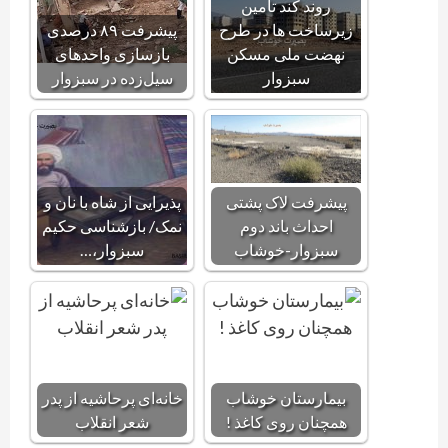
روند کند تامین
زیرساخت ها در طرح
پیشرفت ۸۹ درصدی
نهضت ملی مسکن
بازسازی واحدهای
سبزوار
سیل‌زده در سبزوار
پیشرفت لاک پشتی
پذیرایی از شاه با نان و
احداث باند دوم
نمک/ بازشناسی‌ حکیم‌
سبزوار-خوشاب
سبزوار،…
بیمارستان خوشاب
خانه‌ای پرحاشیه از پدر
همچنان روی کاغذ !
شعر انقلاب