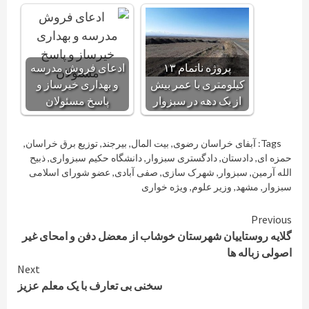
پروژه ناتمام ۱۳
ادعای فروش مدرسه
کیلومتری با عمر بیش
و بهداری خیرساز و
از یک دهه در سبزوار
پاسخ مسئولان
Tags:
آبفای خراسان رضوی
,
بیت المال
,
بیرجند
,
توزیع برق خراسان
,
حمزه ای
,
دادستان
,
دادگستری سبزوار
,
دانشگاه حکیم سبزواری
,
ذبیح
الله آرمین
,
سبزوار
,
شهرک سازی
,
صفی آبادی
,
عضو شورای اسلامی
سبزوار
,
مشهد
,
وزیر علوم
,
ویژه خواری
Continue
Previous
گلایه روستاییان شهرستان خوشاب از معضل دفن و امحای غیر
Reading
اصولی زباله ها
Next
سخنی بی تعارف با یک معلم عزیز