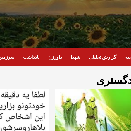
به
گزارش تحلیلی
شهدا
داورزن
یادداشت
سرزمین 
دگستری