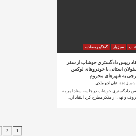
شاب
سبزوار
گفتگو و مصاحبه
قاد رییس دادگستری خوشاب از سفر
ولان استانی با خودروهای لوکس
رجی به شهرهای محروم
5 سال ago
علی اکبر ملکی
س دادگستری خوشاب درجلسه ستاد امر به
وف و نهی از منکرمطرح کرد انتقاد از…
راهبری
t
2
1