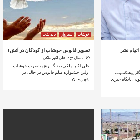
خوشاب
سبزوار
یادداشت
اتهام نشر
تصویر فانوس خوشاب از کودکان در آتش!
2 سال ago
علی اکبر ملکی
علی اکبر ملکی/ به گزارش بصیرت خوشاب
اولین جشنواره فیلم فانوس در حالی در
گار پیشکسوت
شهرستان…
لی پایگاه خبری