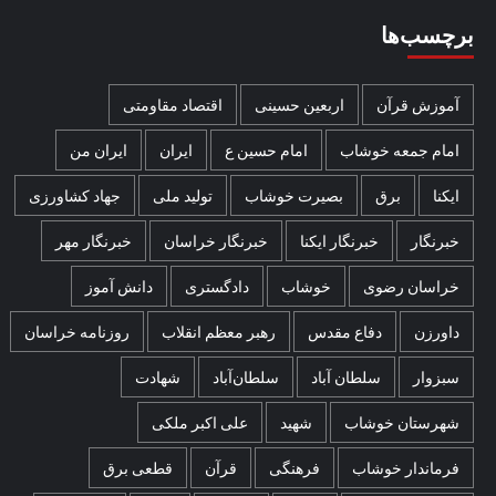
برچسب‌ها
آموزش قرآن
اربعین حسینی
اقتصاد مقاومتی
امام جمعه خوشاب
امام حسین ع
ایران
ایران من
ایکنا
برق
بصیرت خوشاب
تولید ملی
جهاد کشاورزی
خبرنگار
خبرنگار ایکنا
خبرنگار خراسان
خبرنگار مهر
خراسان رضوی
خوشاب
دادگستری
دانش آموز
داورزن
دفاع مقدس
رهبر معظم انقلاب
روزنامه خراسان
سبزوار
سلطان آباد
سلطان‌آباد
شهادت
شهرستان خوشاب
شهید
علی اکبر ملکی
فرماندار خوشاب
فرهنگی
قرآن
قطعی برق