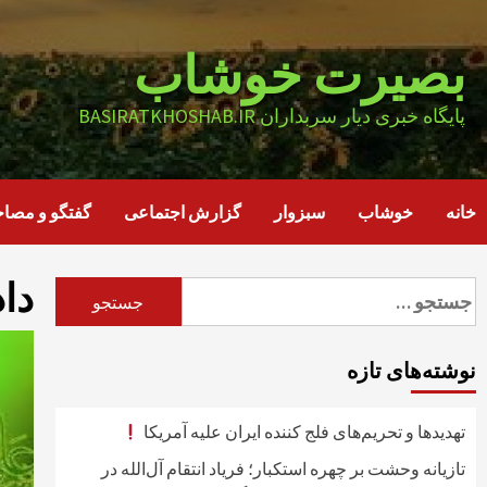
Ski
t
بصیرت خوشاب
conten
پایگاه خبری دیار سربداران BASIRATKHOSHAB.IR
خانه
خوشاب
سبزوار
گزارش اجتماعی
گفتگو و مصاح
دا
جستجو
برای:
نوشته‌های تازه
تهدیدها و تحریم‌های فلج کننده ایران علیه آمریکا
تازیانه وحشت بر چهره استکبار؛ فریاد انتقام آل‌الله در