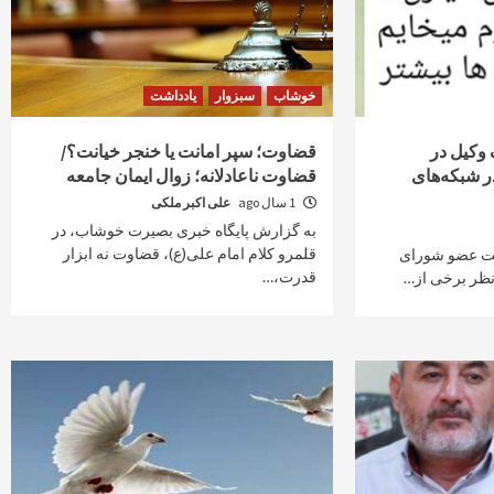
خوشاب
سبزوار
یادداشت
 وکیل در
قضاوت؛ سپر امانت یا خنجر خیانت؟/
ر شبکه‌های
قضاوت ناعادلانه؛ زوال ایمان جامعه
1 سال ago
علی اکبر ملکی
به گزارش پایگاه خبری بصیرت خوشاب، در
قلمرو کلام امام علی(ع)، قضاوت نه ابزار
الت عضو شورای
قدرت،…
ظر برخی از…