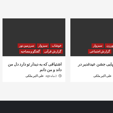
ها
ورزن
سبزوار
خوشاب
سبزوار
سرزمین نور
گزارش اجتماعی
گزارش قرآنی
گفتگو و مصاحبه
رپایی جشن عیدغدیر در
اشتیاقی که به دیدار تو دارد دل من
داند و من دانم
علی اکبر ملکی
2 ماه ago
علی اکبر ملکی