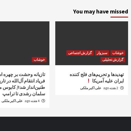
You may have missed
خوشاب
سبزوار
گزارش اجتماعی
گزارش تحلیلی
خوشاب
تهدیدها و تحریم‌های فلج کننده
تازیانه وحشت بر چهره اس
ایران علیه آمریکا
فریاد انتقام آل‌الله در تار
طنین‌انداز شد!/ کابوس م
2 هفته ago
علی اکبر ملکی
سلمان رشدی تا ترامپ
4 هفته ago
علی اکبر ملکی