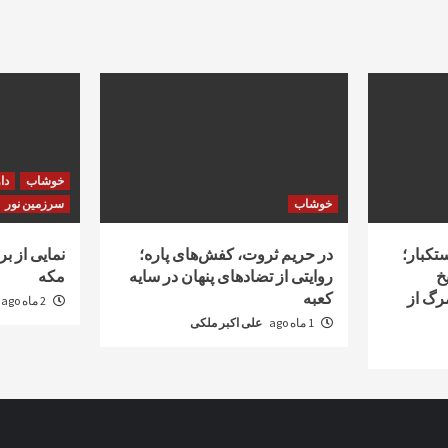
نوشته‌
خوشاب
دا
خوشاب
سرزمین نور
تکبار؛
در حریم ثروت، کفش‌های پاره؛
نمایی از ب
یخ
روایتی از تضادهای پنهان در سایه
مکه
رگ از
کعبه
2 ماه ago
1 ماه ago
علی اکبر ملکی