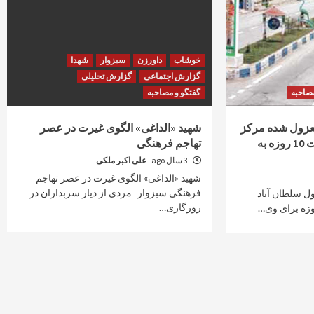
خوشاب
داورزن
سبزوار
شهدا
گزارش اجتماعی
گزارش تحلیلی
مصاحبه
گفتگو و مصاحبه
عزول شده مرکز
شهید «الداغی» الگوی غیرت در عصر
شهرستان خوشاب/ مهلت 10 روزه به
تهاجم فرهنگی
3 سال ago
علی اکبر ملکی
شهید «الداغی» الگوی غیرت در عصر تهاجم
فرهنگی سبزوار- مردی از دیار سربداران در
ل سلطان آباد
روزگاری…