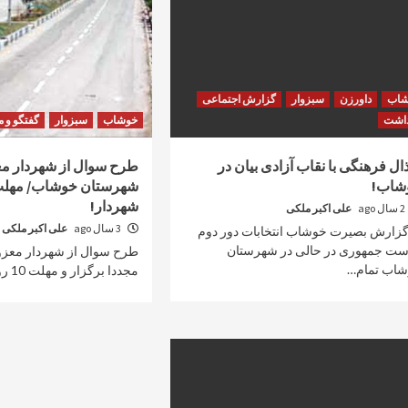
شاب
داورزن
سبزوار
گزارش اجتماعی
داشت
خوشاب
سبزوار
گفتگو و 
ذال فرهنگی با نقاب آزادی بیان در
طرح سوال از شهردار م
شاب!
شهردار!
2 سال ago
علی اکبر ملکی
3 سال ago
علی اکبر ملکی
گزارش بصیرت خوشاب انتخابات دور دوم
ست جمهوری در حالی در شهرستان
طرح سوال از شهردار معزو
اب تمام…
مجددا برگزار و مهلت 10 روزه برای وی…